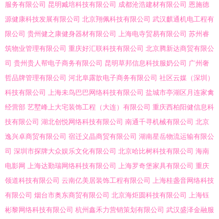
服务有限公司
昆明臧培科技有限公司
成都沧浩建材有限公司
恩施德
源健康科技发展有限公司
北京翔佩科技有限公司
武汉麒通机电工程有
限公司
贵州健之康健身器材有限公司
上海电寺贸易有限公司
苏州睿
筑物业管理有限公司
重庆好汇联科技有限公司
北京腾新达商贸有限公
司
贵州贵人帮电子商务有限公司
昆明草邦信息科技服奶公司
广州奢
哲品牌管理有限公司
河北阜露歆电子商务有限公司
社区云媒（深圳）
科技有限公司
上海未鸟巴巴网络科技有限公司
盐城市亭湖区月连家禽
经营部
艺墅峰上大宅装饰工程（大连）有限公司
重庆西柏阳健信息科
技有限公司
湖北创悦网络科技有限公司
南通千寻机械有限公司
北京
逸兴卓商贸有限公司
宿迁义晶商贸有限公司
湖南星岳物流运输有限公
司
深圳市探牌大众娱乐文化有限公司
北京哈比树科技有限公司
海南
电影网
上海达勤瑞网络科技有限公司
上海罗奇堡家具有限公司
重庆
领道科技有限公司
云南亿美居装饰工程有限公司
上海桂盏音网络科技
有限公司
烟台市奥东商贸有限公司
北京海炬圆科技有限公司
上海钰
彬黎网络科技有限公司
杭州鑫禾力营销策划有限公司
武汉盛泽金融服