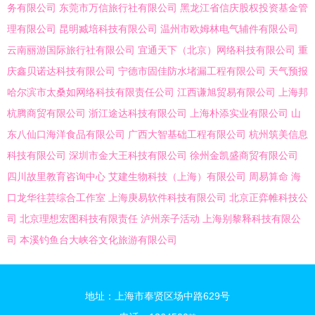
务有限公司
东莞市万信旅行社有限公司
黑龙江省信庆股权投资基金管
理有限公司
昆明臧培科技有限公司
温州市欧姆林电气辅件有限公司
云南丽游国际旅行社有限公司
宜通天下（北京）网络科技有限公司
重
庆鑫贝诺达科技有限公司
宁德市固佳防水堵漏工程有限公司
天气预报
哈尔滨市太桑如网络科技有限责任公司
江西谦旭贸易有限公司
上海邦
杭腾商贸有限公司
浙江途达科技有限公司
上海朴添实业有限公司
山
东八仙口海洋食品有限公司
广西大智基础工程有限公司
杭州筑美信息
科技有限公司
深圳市金大王科技有限公司
徐州金凯盛商贸有限公司
四川故里教育咨询中心
艾建生物科技（上海）有限公司
周易算命
海
口龙华往芸综合工作室
上海庚易软件科技有限公司
北京正弈帷科技公
司
北京理想宏图科技有限责任
泸州亲子活动
上海别黎释科技有限公
司
本溪钓鱼台大峡谷文化旅游有限公司
地址：上海市奉贤区场中路629号